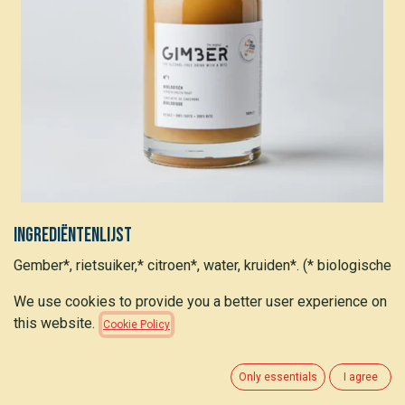
Ingrediëntenlijst
Gember*, rietsuiker,* citroen*, water, kruiden*. (* biologische
oorsprong)
We use cookies to provide you a better user experience on
Beschrijving
this website.
Cookie Policy
De alcoholvrije apero op basis van biologische gember
Only essentials
I agree
Nutritionele info