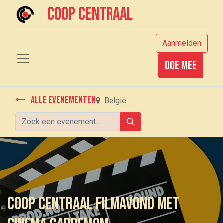
Coop centraal
Aanmelden
Doe mee
Alle evenementen
België
Coop Centraal Filmavond met