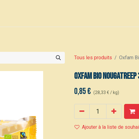
0
Voor leden
Événements
Tous les produits
Oxfam Bi
Oxfam Bio Nougatreep 
0,85
€
(
28,33
€
/
kg
)
Ajouter à la liste de souha