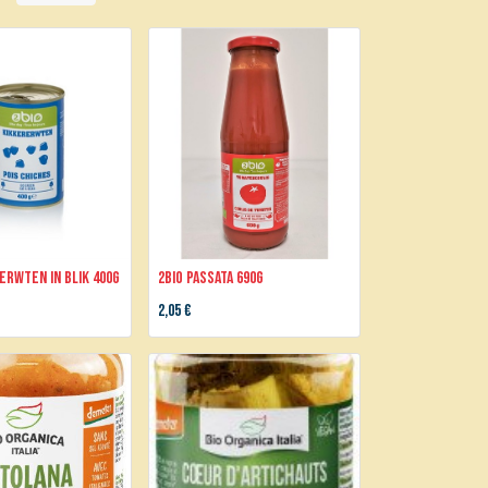
erwten in blik 400g
2BIO Passata 690g
2,05
€