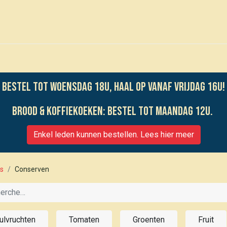
0
Voor leden
Événements
Bestel tot woensdag 18u, haal op vanaf vrijdag 16u!
Brood & koffiekoeken: bestel tot maandag 12u.
Enkel leden kunnen bestellen. Lees hier meer
ts
Conserven
ulvruchten
Tomaten
Groenten
Fruit