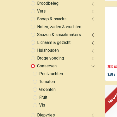
Broodbeleg
Vers
Snoep & snacks
Noten, zaden & vruchten
Sauzen & smaakmakers
Lichaam & gezicht
Huishouden
Droge voeding
Conserven
2BIO 
Peulvruchten
3,80
€
Tomaten
Nouve
Groenten
Fruit
Vis
Diepvries