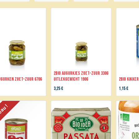
2BIO Augurkjes zoet-zuur 330g
Augurken zoet-zuur 670g
uitlekgewicht 190g
2BIO Kikker
3,25
€
1,15
€
au !