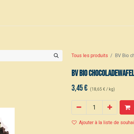
0
Voor leden
Événements
Tous les produits
BV Bio c
BV Bio chocoladewafel
3,45
€
(
18,65
€
/
kg
)
Ajouter à la liste de souha