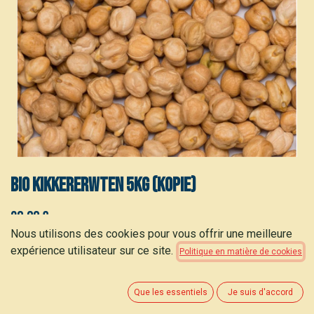
Bio Kikkererwten 5kg (kopie)
20,80
€
(
4,16
€
/
kg
)
Nous utilisons des cookies pour vous offrir une meilleure
expérience utilisateur sur ce site.
Politique en matière de cookies
Que les essentiels
Je suis d'accord
AJOUTER AU PANIER