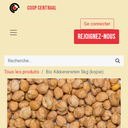
Coop centraal
Se connecter
rejoignez-nous
Tous les produits
Bio Kikkererwten 5kg (kopie)