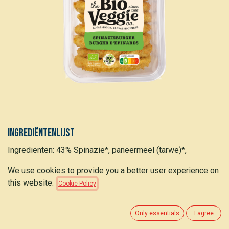
Ingrediëntenlijst
Ingrediënten: 43% Spinazie*, paneermeel (tarwe)*,
palmolie*, aardappelvlokken (soja)*, tarwebloem*,
We use cookies to provide you a better user experience on
maïszetmeel*, rijstbloem*, tarwezetmeel *, weipoeder
this website.
Cookie Policy
(melk)*, melkpoeder*, eiwitpoeder*, zonnebloemolie*, fijn
zeezout, specerijen*, gistextract*, verdikkingsmiddel:
guarpitmeel*. *van biologische teelt
Only essentials
I agree