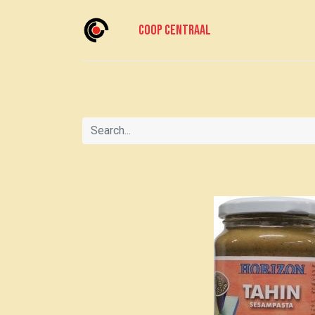
Coop centraal
Home
Meedoen?
Doe mee
Voor le