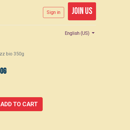
join us
Sign in
English (US)
 zz bio 350g
50g
ADD TO CART