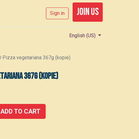
join us
Sign in
English (US)
izza vegetariana 367g (kopie)
tariana 367g (kopie)
ADD TO CART