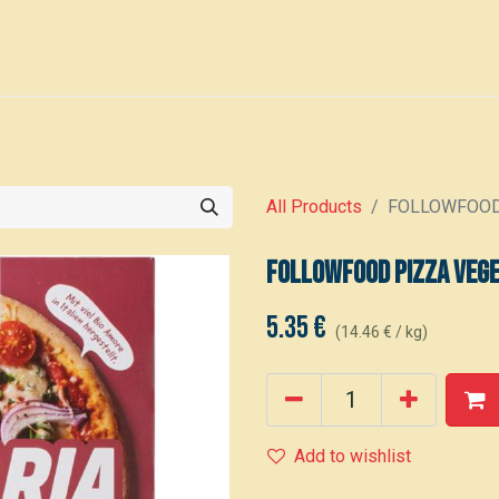
0
den
Events
All Products
FOLLOWFOOD P
FOLLOWFOOD Pizza vege
5.35
€
(
14.46
€
/
kg
)
Add to wishlist