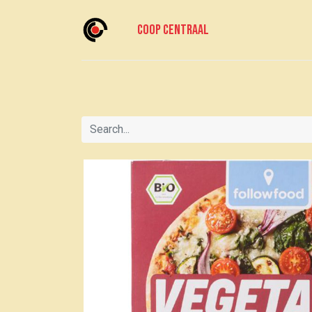
Coop centraal
Home
Meedoen?
Doe mee
Voor le