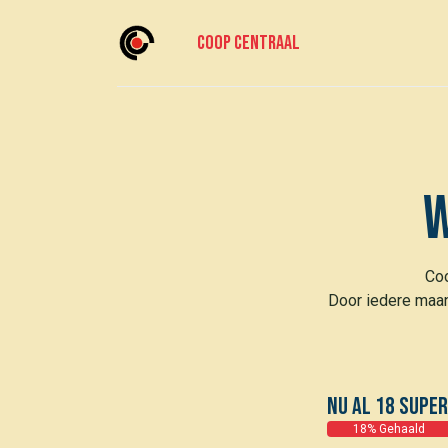
Coop centraal
Home
Meedoen?
Doe mee
Voor le
w
Coo
Door iedere maan
NU al 18 supe
18% Gehaald