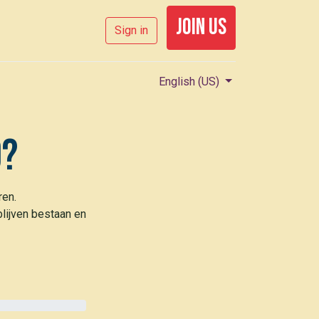
join us
Sign in
English (US)
0?
ren.
lijven bestaan en